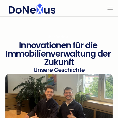
Produkt
Ressourcen
Über DoNexus
Über uns
Innovationen für die 
Login
Select Language
Immobilienverwaltung der 
German
Zukunft
Unsere Geschichte