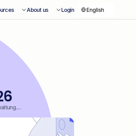
Select Language
urces
About us
Login
English
26
ltung....