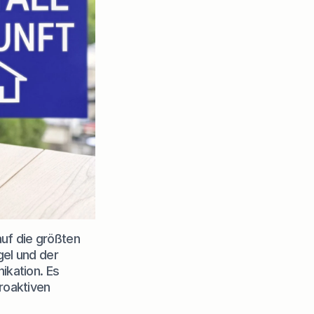
uf die größten 
l und der 
kation. Es 
roaktiven 