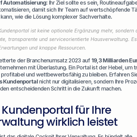
uf Automatisierung:
 Ihr Ziel sollte es sein, Routineaufgab
tomatisieren, damit sich Ihr Team auf wertschöpfende Tät
 kann, wie die Lösung komplexer Sachverhalte.
undenportal ist keine optionale Ergänzung mehr, sondern 
ente, transparente und serviceorientierte Hausverwaltung. Es 
 Erwartungen und knappe Ressourcen.
letterte der Branchenumsatz 2023 auf 
19,3 Milliarden Eu
ernehmen mit Überlastung. Ein Portal ist der Hebel, um tr
rofitabel und wettbewerbsfähig zu bleiben. Erfahren Sie 
 Kundenportal
 nicht nur digitalisieren, sondern Ihre Proz
 den entscheidenden Schritt in die Zukunft machen.
Kundenportal für Ihre 
altung wirklich leistet
st das digitale Cockpit Ihrer Verwaltung. Es bündelt alle 