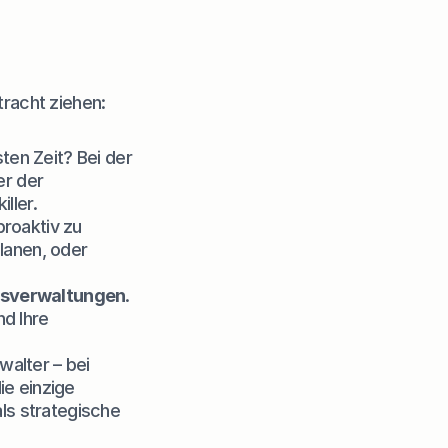
tracht ziehen:
ten Zeit? Bei der 
r der 
ller.
roaktiv zu 
anen, oder 
sverwaltungen
. 
d Ihre 
alter – bei 
ie einzige 
s strategische 