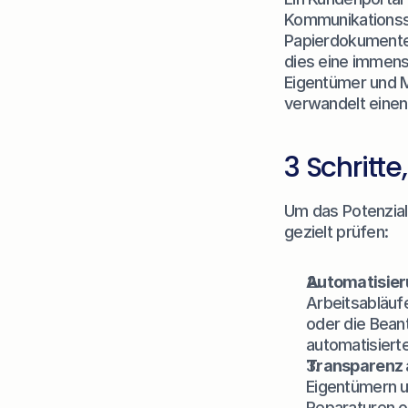
Kommunikationsst
Papierdokumenten
dies eine immens
Eigentümer und Mi
verwandelt einen 
3 Schritt
Um das Potenzial
gezielt prüfen:
Automatisieru
Arbeitsabläuf
oder die Bean
automatisier
Transparenz a
Eigentümern u
Reparaturen o