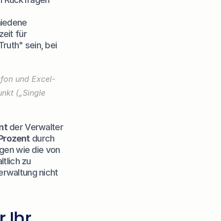
hiedene 
it für 
uth" sein, bei 
efon und Excel-
nkt („Single 
nt
 der Verwalter 
 Prozent
 durch 
. Moderne Lösungen wie die von 
tlich zu 
rwaltung nicht 
Ihr 