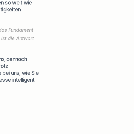
en so weit wie 
igkeiten 
das Fundament 
ist die Antwort 
ro
, dennoch 
otz 
bei uns, wie Sie 
esse intelligent 