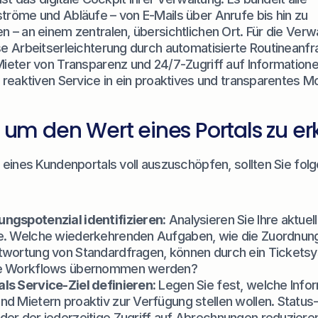
röme und Abläufe – von E-Mails über Anrufe bis hin zu 
 – an einem zentralen, übersichtlichen Ort. Für die Verw
e Arbeitserleichterung durch automatisierte Routineanfr
eter von Transparenz und 24/7-Zugriff auf Informationen 
reaktiven Service in ein proaktives und transparentes Mo
e, um den Wert eines Portals zu e
 eines Kundenportals voll auszuschöpfen, sollten Sie fol
ngspotenzial identifizieren:
 Analysieren Sie Ihre aktuell
e. Welche wiederkehrenden Aufgaben, wie die Zuordnung 
twortung von Standardfragen, können durch ein Ticketsy
te Workflows übernommen werden?
ls Service-Ziel definieren:
 Legen Sie fest, welche Infor
nd Mietern proaktiv zur Verfügung stellen wollen. Status
der der jederzeitige Zugriff auf Abrechnungen reduziere