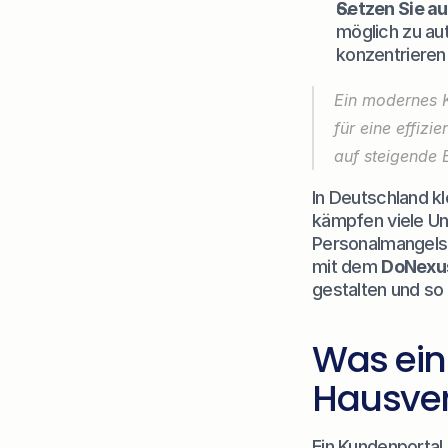
Setzen Sie a
möglich zu au
konzentrieren
Ein modernes K
für eine effizi
auf steigende
In Deutschland k
kämpfen viele Unt
Personalmangels p
mit dem 
DoNexus
gestalten und so
Was ein 
Hausverw
Ein Kundenportal i