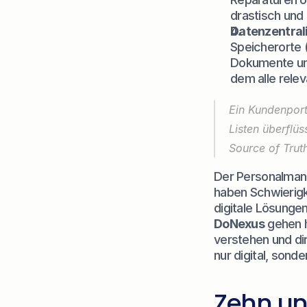
drastisch und
Datenzentrali
Speicherorte (
Dokumente und
dem alle rele
Ein Kundenporta
Listen überflüs
Source of Truth“
Der Personalmang
haben Schwierigke
digitale Lösungen
DoNexus
 gehen h
verstehen und di
nur digital, sonde
Zehn unv