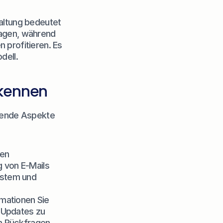
altung bedeutet 
agen, während 
profitieren. Es 
dell.
rkennen
gende Aspekte 
en 
von E-Mails 
stem und 
mationen Sie 
-Updates zu 
n Rückfragen 