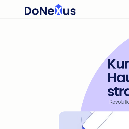
Kun
Hau
str
Revoluti