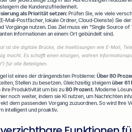
 steigern die Kundenzufriedenheit.
sierung als Priorität setzen:
 Prüfen Sie, wie viele versc
E-Mail-Postfächer, lokale Ordner, Cloud-Dienste) Sie derze
 Vorgänge nutzen. Das Ziel muss ein "Single Source of Tr
vanten Informationen an einem Ort gebündelt sind.
l ist die digitale Brücke, die Insellösungen wie E-Mail, Tel
sig macht. Es schafft einen einzigen, wahren Informationspu
) für alle Beteiligten.
el ist eines der drängendsten Probleme: 
Über 80 Proze
iten, Stellen zu besetzen. Gleichzeitig steigern 
über 61
 ihre Produktivität um bis zu 
80 Prozent
ier noch weiter, indem sie KI nutzen, um Nachrichten inhal
rekt dem passenden Vorgang zuzuordnen. So wird Ihre Ve
rn intelligent und proaktiv.
erzichtbare Funktionen für 