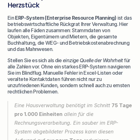
Herzstück
Ein 
ERP-System (Enterprise Resource Planning)
 ist das 
betriebswirtschaftliche Rückgrat Ihrer Verwaltung. Hier 
laufen alle Fäden zusammen: Stammdaten von 
Objekten, Eigentümern und Mietern, die gesamte 
Buchhaltung, die WEG- und Betriebskostenabrechnung 
und das Mahnwesen.
Stellen Sie es sich als die 
einzige Quelle der Wahrheit
 für 
alle Zahlen vor. Ohne ein starkes ERP-System navigieren 
Sie im Blindflug. Manuelle Fehler in Excel-Listen oder 
veraltete Kontaktdaten führen nicht nur zu 
unzufriedenen Kunden, sondern schnell auch zu ernsten 
rechtlichen Problemen.
Eine Hausverwaltung benötigt im Schnitt 
75 Tage 
pro 1.000 Einheiten
 allein für die 
Rechnungsverarbeitung. Ein sauber im ERP-
System abgebildeter Prozess kann diesen 