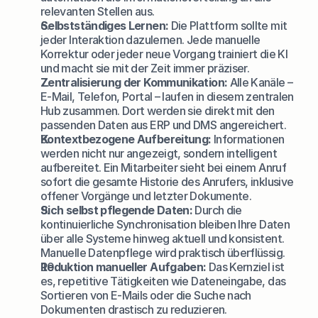
relevanten Stellen aus.
Selbstständiges Lernen:
 Die Plattform sollte mit 
jeder Interaktion dazulernen. Jede manuelle 
Korrektur oder jeder neue Vorgang trainiert die KI 
und macht sie mit der Zeit immer präziser.
Zentralisierung der Kommunikation:
 Alle Kanäle – 
E-Mail, Telefon, Portal – laufen in diesem zentralen 
Hub zusammen. Dort werden sie direkt mit den 
passenden Daten aus ERP und DMS angereichert.
Kontextbezogene Aufbereitung:
 Informationen 
werden nicht nur angezeigt, sondern intelligent 
aufbereitet. Ein Mitarbeiter sieht bei einem Anruf 
sofort die gesamte Historie des Anrufers, inklusive 
offener Vorgänge und letzter Dokumente.
Sich selbst pflegende Daten:
 Durch die 
kontinuierliche Synchronisation bleiben Ihre Daten 
über alle Systeme hinweg aktuell und konsistent. 
Manuelle Datenpflege wird praktisch überflüssig.
Reduktion manueller Aufgaben:
 Das Kernziel ist 
es, repetitive Tätigkeiten wie Dateneingabe, das 
Sortieren von E-Mails oder die Suche nach 
Dokumenten drastisch zu reduzieren.