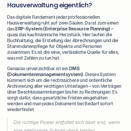
Hausverwaltung eigentlich?
Das digitale Fundament jeder professionellen 
Hausverwaltung ruht auf zwei Säulen. Da ist zum einen 
das 
ERP-System (Enterprise Resource Planning)
 – 
quasi das kaufmännische Herzstück. Hier laufen die 
Buchhaltung, die Erstellung der Abrechnungen und die 
Stammdatenpflege für Objekte und Personen 
zusammen. Es ist die eine, verlässliche Quelle für alles, 
was mit Zahlen zu tun hat.
Genauso unverzichtbar ist ein 
DMS 
(Dokumentenmanagementsystem)
. Dieses System 
kümmert sich um die rechtssichere und ordentliche 
Archivierung aller wichtigen Unterlagen – von Verträgen 
über Beschlusssammlungen bis hin zu Rechnungen. Es 
sorgt dafür, dass gesetzliche Fristen eingehalten 
werden und man jedes Dokument bei Bedarf sofort 
wiederfindet.
Die richtige Power entfaltet sich aber erst, wenn 
eine intelligente Schicht diese beiden 