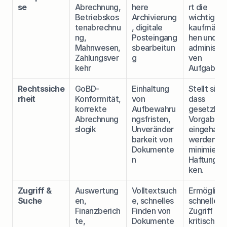
se
Abrechnung, 
here 
rt die 
Betriebskos
Archivierung
wichtigste
tenabrechnu
, digitale 
kaufmänni
ng, 
Posteingang
hen und 
Mahnwesen, 
sbearbeitun
administra
Zahlungsver
g
ven 
kehr
Aufgaben.
Rechtssiche
GoBD-
Einhaltung 
Stellt sicher
rheit
Konformität, 
von 
dass 
korrekte 
Aufbewahru
gesetzlich
Abrechnung
ngsfristen, 
Vorgaben 
slogik
Unveränder
eingehalte
barkeit von 
werden un
Dokumente
minimiert 
n
Haftungsri
ken.
Zugriff & 
Auswertung
Volltextsuch
Ermöglicht
Suche
en, 
e, schnelles 
schnellen 
Finanzberich
Finden von 
Zugriff auf 
te, 
Dokumente
kritische 