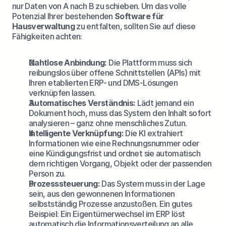
nur Daten von A nach B zu schieben. Um das volle 
Potenzial Ihrer bestehenden 
Software für 
Hausverwaltung
 zu entfalten, sollten Sie auf diese 
Fähigkeiten achten:
Nahtlose Anbindung:
 Die Plattform muss sich 
reibungslos über offene Schnittstellen (APIs) mit 
Ihren etablierten ERP- und DMS-Lösungen 
verknüpfen lassen.
Automatisches Verständnis:
 Lädt jemand ein 
Dokument hoch, muss das System den Inhalt sofort 
analysieren – ganz ohne menschliches Zutun.
Intelligente Verknüpfung:
 Die KI extrahiert 
Informationen wie eine Rechnungsnummer oder 
eine Kündigungsfrist und ordnet sie automatisch 
dem richtigen Vorgang, Objekt oder der passenden 
Person zu.
Prozesssteuerung:
 Das System muss in der Lage 
sein, aus den gewonnenen Informationen 
selbstständig Prozesse anzustoßen. Ein gutes 
Beispiel: Ein Eigentümerwechsel im ERP löst 
automatisch die Informationsverteilung an alle 