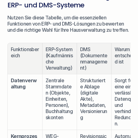
ERP- und DMS-Systeme
Nutzen Sie diese Tabelle, um die essenziellen 
Funktionen von ERP- und DMS-Lösungen zu bewerten 
und die richtige Wahl für Ihre Hausverwaltung zu treffen.
Funktionsber
ERP-System 
DMS 
Warum es 
eich
(Kaufmännis
(Dokumente
entscheid
che 
nmanageme
d ist
Verwaltung)
nt)
Datenverw
Zentrale 
Strukturiert
Sorgt für 
altung
Stammdate
e Ablage 
eine einzig
n (Objekte, 
(digitale 
verlässliche
Einheiten, 
Akte), 
Datenquell
Personen), 
Metadaten, 
und 
Buchhaltung
Versionierun
verhindert 
skonten
g
Redundan
n.
Kernprozes
WEG-
Revisionssic
Automatis