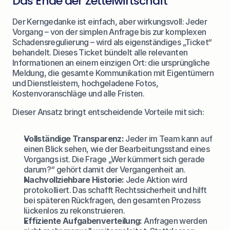
Das Ende der Zettelwirtschaft
Der Kerngedanke ist einfach, aber wirkungsvoll: Jeder 
Vorgang – von der simplen Anfrage bis zur komplexen 
Schadensregulierung – wird als eigenständiges „Ticket“ 
behandelt. Dieses Ticket bündelt alle relevanten 
Informationen an einem einzigen Ort: die ursprüngliche 
Meldung, die gesamte Kommunikation mit Eigentümern 
und Dienstleistern, hochgeladene Fotos, 
Kostenvoranschläge und alle Fristen.
Dieser Ansatz bringt entscheidende Vorteile mit sich:
Vollständige Transparenz:
 Jeder im Team kann auf 
einen Blick sehen, wie der Bearbeitungsstand eines 
Vorgangs ist. Die Frage „Wer kümmert sich gerade 
darum?“ gehört damit der Vergangenheit an.
Nachvollziehbare Historie:
 Jede Aktion wird 
protokolliert. Das schafft Rechtssicherheit und hilft 
bei späteren Rückfragen, den gesamten Prozess 
lückenlos zu rekonstruieren.
Effiziente Aufgabenverteilung:
 Anfragen werden 