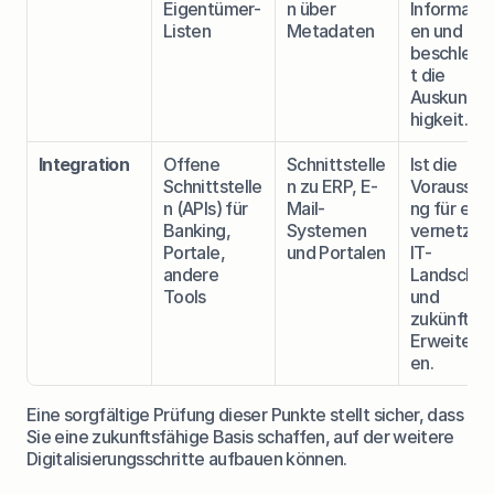
Eigentümer-
n über 
Informatio
Listen
Metadaten
en und 
beschleun
t die 
Auskunfts
higkeit.
Integration
Offene 
Schnittstelle
Ist die 
Schnittstelle
n zu ERP, E-
Vorausset
n (APIs) für 
Mail-
ng für eine 
Banking, 
Systemen 
vernetzte 
Portale, 
und Portalen
IT-
andere 
Landschaft
Tools
und 
zukünftige 
Erweiteru
en.
Eine sorgfältige Prüfung dieser Punkte stellt sicher, dass 
Sie eine zukunftsfähige Basis schaffen, auf der weitere 
Digitalisierungsschritte aufbauen können.