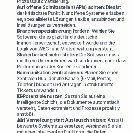
Prozessautomatisierung.
Auf offene Schnittstellen (APIs) achten:
 Dies ist 
der kritischste Punkt. Nur offene Systeme erlauben 
es, spezialisierte Lösungen flexibel anzubinden und 
Insellösungen zu vermeiden.
Branchenspezialisierung fordern:
 Wählen Sie 
Software, die explizit für die deutsche 
Immobilienwirtschaft entwickelt wurde und die 
Logik von WEG- und Mietverwaltung versteht.
Skalierbarkeit sicherstellen:
 Die Software muss 
mit Ihrem Unternehmen wachsen können, ohne dass 
Performance oder Kosten explodieren.
Kommunikation zentralisieren:
 Planen Sie einen 
zentralen Hub, der alle Kanäle (E-Mail, Portal, 
Telefon) bündelt und Anfragen in strukturierte 
Tickets umwandelt.
KI-Potenziale nutzen:
 Setzen Sie auf eine 
intelligente Schicht, die Dokumente automatisch 
versteht, Daten extrahiert und Prozesse proaktiv 
anstößt.
Auf Vernetzung statt Austausch setzen:
 Anstatt 
bewährte Systeme zu ersetzen, verbinden Sie sie 
mit einer intelligenten Plattform, die Daten 